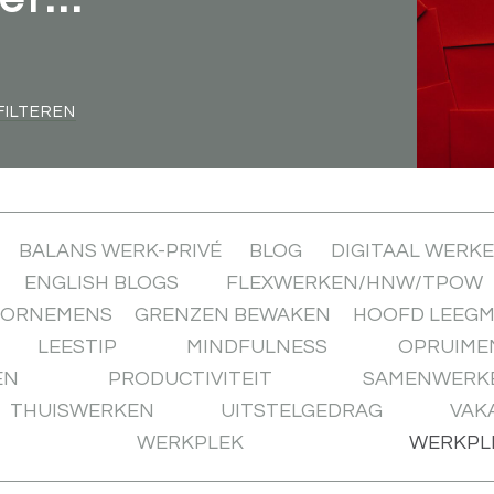
FILTEREN
BALANS WERK-PRIVÉ
BLOG
DIGITAAL WERK
ENGLISH BLOGS
FLEXWERKEN/HNW/TPOW
OORNEMENS
GRENZEN BEWAKEN
HOOFD LEEG
LEESTIP
MINDFULNESS
OPRUIME
EN
PRODUCTIVITEIT
SAMENWERK
THUISWERKEN
UITSTELGEDRAG
VAK
WERKPLEK
WERKPL