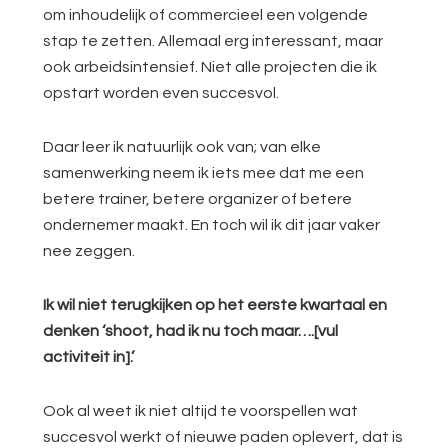
om inhoudelijk of commercieel een volgende
stap te zetten. Allemaal erg interessant, maar
ook arbeidsintensief. Niet alle projecten die ik
opstart worden even succesvol.
Daar leer ik natuurlijk ook van; van elke
samenwerking neem ik iets mee dat me een
betere trainer, betere organizer of betere
ondernemer maakt. En toch wil ik dit jaar vaker
nee zeggen.
Ik wil niet terugkijken op het eerste kwartaal en
denken ‘shoot, had ik nu toch maar….[vul
activiteit in].’
Ook al weet ik niet altijd te voorspellen wat
succesvol werkt of nieuwe paden oplevert, dat is