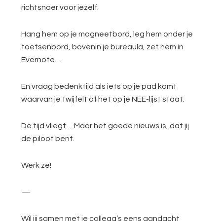
richtsnoer voor jezelf.
Hang hem op je magneetbord, leg hem onder je
toetsenbord, bovenin je bureaula, zet hem in
Evernote…
En vraag bedenktijd als iets op je pad komt
waarvan je twijfelt of het op je NEE-lijst staat.
De tijd vliegt… Maar het goede nieuws is, dat jij
de piloot bent.
Werk ze!
—
Wil jij samen met je collega’s eens aandacht