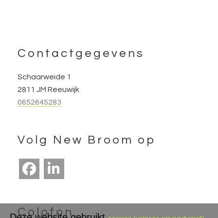
Footer
Contactgegevens
Schaarweide 1
2811 JM Reeuwijk
0652645283
Volg New Broom op
Colofon
Deze website gebruikt
cookies (volgens privacybeleid)