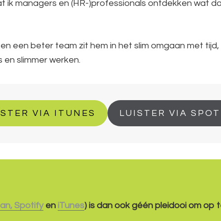
at ik managers en (HR-)professionals ontdekken wat da
en een beter team zit hem in het slim omgaan met tijd,
s en slimmer werken.
ISTER VIA ITUNES
LUISTER VIA SPOT
an
,
Spotify
en
iTunes
) is dan ook géén pleidooi om op te