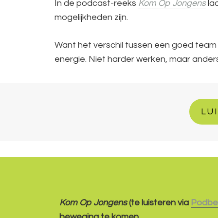
In de podcast-reeks
Kom Op Jongens
la
mogelijkheden zijn.
Want het verschil tussen een goed team 
energie. Niet harder werken, maar ander
LU
Kom Op Jongens
(te luisteren via
Podbe
beweging te komen.