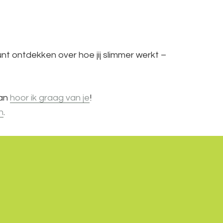
t ontdekken over hoe jij slimmer werkt –
dan
hoor ik graag van je
!
n
.