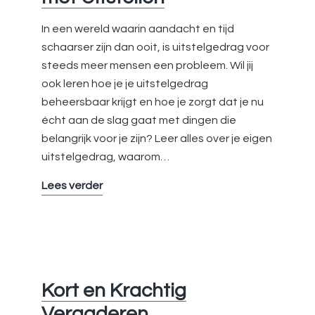
In een wereld waarin aandacht en tijd
schaarser zijn dan ooit, is uitstelgedrag voor
steeds meer mensen een probleem. Wil jij
ook leren hoe je je uitstelgedrag
beheersbaar krijgt en hoe je zorgt dat je nu
écht aan de slag gaat met dingen die
belangrijk voor je zijn? Leer alles over je eigen
uitstelgedrag, waarom…
Online
Lees verder
training
Stoppen
met
Uitstellen
Kort en Krachtig
Vergaderen