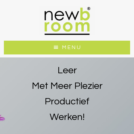
Door
Spring
naar
naar
de
de
hoofd
voettekst
inhoud
MENU
Leer
Met Meer Plezier
Productief
Werken!