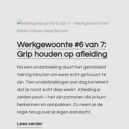
van
7:
Uitrollen
tot
het
stoplicht
Werkgewoonte #6 van 7:
Grip houden op afleiding
Na een onderbreking duurt het gemiddeld
twintig minuten om weer echt gefocust te
zijn. Tien onderbrekingen per dag betekent
dat je nooit echt diep werkt. Afleiding is
zelden pech – het zijn patronen die je kunt
herkennen en aanpakken. Zo neem je de
regie terug over je eigen aandacht.
Werkgewoonte
Lees verder