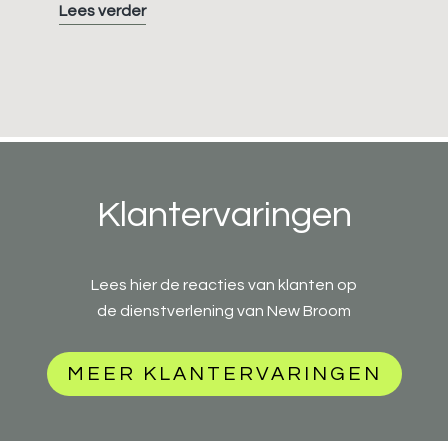
Werkgewoonte
Lees verder
#5
van
7:
Houd
je
takenlijst
scherp
Klantervaringen
Lees hier de reacties van klanten op
de dienstverlening van New Broom
MEER KLANTERVARINGEN