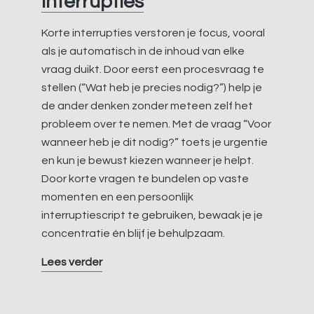
interrupties
Korte interrupties verstoren je focus, vooral
als je automatisch in de inhoud van elke
vraag duikt. Door eerst een procesvraag te
stellen (“Wat heb je precies nodig?”) help je
de ander denken zonder meteen zelf het
probleem over te nemen. Met de vraag “Voor
wanneer heb je dit nodig?” toets je urgentie
en kun je bewust kiezen wanneer je helpt.
Door korte vragen te bundelen op vaste
momenten en een persoonlijk
interruptiescript te gebruiken, bewaak je je
concentratie én blijf je behulpzaam.
Slim
Lees verder
omgaan
met