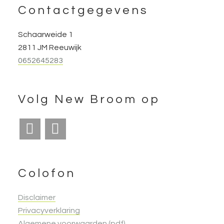
Footer
Contactgegevens
Schaarweide 1
2811 JM Reeuwijk
0652645283
Volg New Broom op
Colofon
Disclaimer
Privacyverklaring
Algemene voorwaarden (pdf)