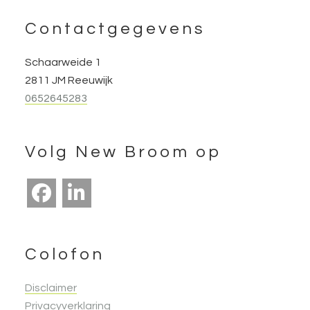
Footer
Contactgegevens
Schaarweide 1
2811 JM Reeuwijk
0652645283
Volg New Broom op
Colofon
Disclaimer
Privacyverklaring