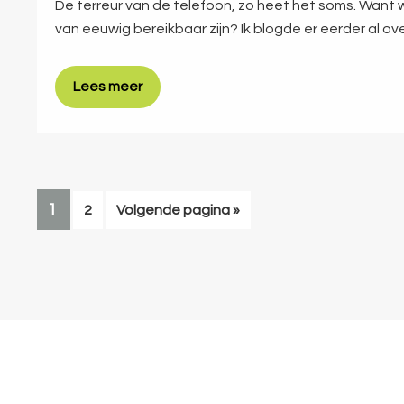
De terreur van de telefoon, zo heet het soms. Want 
van eeuwig bereikbaar zijn? Ik blogde er eerder al ov
Lees meer
PAGINA
1
Pagina
Ga
2
Volgende pagina »
naar