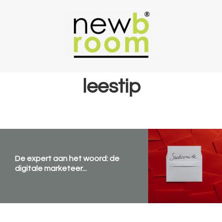
Spring
Door
Spring
naar
naar
naar
de
de
de
hoofdnavigatie
hoofd
voettekst
inhoud
leestip
De expert aan het woord: de
digitale marketeer...