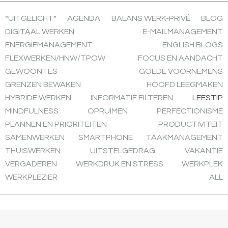
*UITGELICHT*
AGENDA
BALANS WERK-PRIVÉ
BLOG
DIGITAAL WERKEN
E-MAILMANAGEMENT
ENERGIEMANAGEMENT
ENGLISH BLOGS
FLEXWERKEN/HNW/TPOW
FOCUS EN AANDACHT
GEWOONTES
GOEDE VOORNEMENS
GRENZEN BEWAKEN
HOOFD LEEGMAKEN
HYBRIDE WERKEN
INFORMATIE FILTEREN
LEESTIP
MINDFULNESS
OPRUIMEN
PERFECTIONISME
PLANNEN EN PRIORITEITEN
PRODUCTIVITEIT
SAMENWERKEN
SMARTPHONE
TAAKMANAGEMENT
THUISWERKEN
UITSTELGEDRAG
VAKANTIE
VERGADEREN
WERKDRUK EN STRESS
WERKPLEK
WERKPLEZIER
ALL