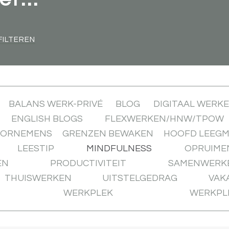
FILTEREN
BALANS WERK-PRIVÉ
BLOG
DIGITAAL WERK
ENGLISH BLOGS
FLEXWERKEN/HNW/TPOW
OORNEMENS
GRENZEN BEWAKEN
HOOFD LEEG
LEESTIP
MINDFULNESS
OPRUIME
EN
PRODUCTIVITEIT
SAMENWERK
THUISWERKEN
UITSTELGEDRAG
VAK
WERKPLEK
WERKPL