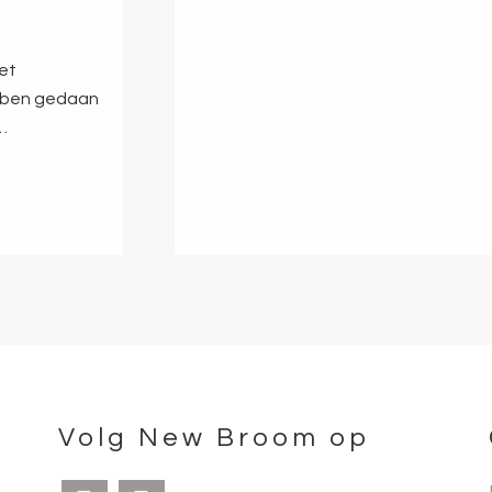
et
ebben gedaan
…
Volg New Broom op