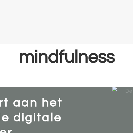
Home
Coaching
Trainingen
Gratis
mindfulness
rt aan het
e digitale
r...