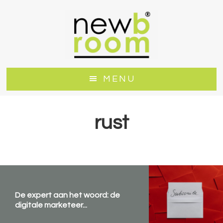
Door
Spring
naar
naar
de
de
hoofd
voettekst
inhoud
MENU
rust
De expert aan het woord: de
digitale marketeer...