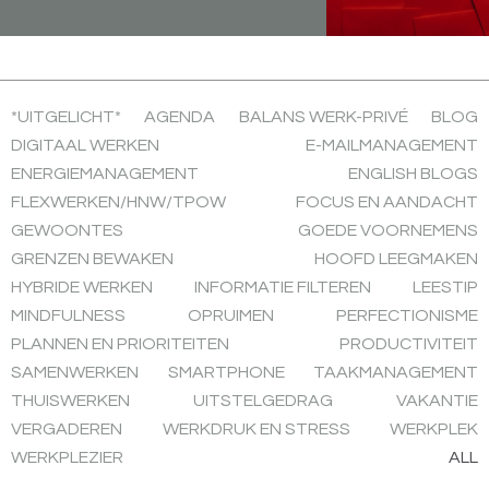
*UITGELICHT*
AGENDA
BALANS WERK-PRIVÉ
BLOG
DIGITAAL WERKEN
E-MAILMANAGEMENT
ENERGIEMANAGEMENT
ENGLISH BLOGS
FLEXWERKEN/HNW/TPOW
FOCUS EN AANDACHT
GEWOONTES
GOEDE VOORNEMENS
GRENZEN BEWAKEN
HOOFD LEEGMAKEN
HYBRIDE WERKEN
INFORMATIE FILTEREN
LEESTIP
MINDFULNESS
OPRUIMEN
PERFECTIONISME
PLANNEN EN PRIORITEITEN
PRODUCTIVITEIT
SAMENWERKEN
SMARTPHONE
TAAKMANAGEMENT
THUISWERKEN
UITSTELGEDRAG
VAKANTIE
VERGADEREN
WERKDRUK EN STRESS
WERKPLEK
WERKPLEZIER
ALL