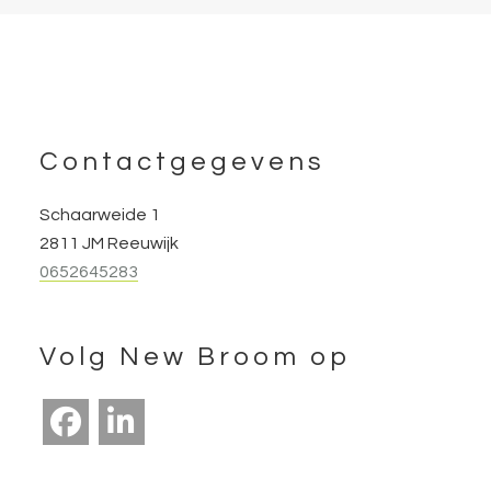
Footer
Contactgegevens
Schaarweide 1
2811 JM Reeuwijk
0652645283
Volg New Broom op