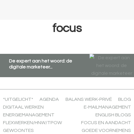
Spring
Door
Spring
naar
naar
naar
de
de
de
focus
hoofdnavigatie
hoofd
voettekst
inhoud
De expert aan het woord: de
digitale marketeer...
*UITGELICHT*
AGENDA
BALANS WERK-PRIVÉ
BLOG
DIGITAAL WERKEN
E-MAILMANAGEMENT
ENERGIEMANAGEMENT
ENGLISH BLOGS
FLEXWERKEN/HNW/TPOW
FOCUS EN AANDACHT
GEWOONTES
GOEDE VOORNEMENS