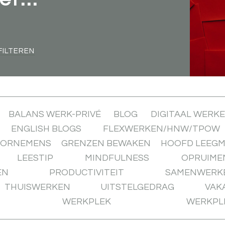
FILTEREN
BALANS WERK-PRIVÉ
BLOG
DIGITAAL WERK
ENGLISH BLOGS
FLEXWERKEN/HNW/TPOW
OORNEMENS
GRENZEN BEWAKEN
HOOFD LEEG
LEESTIP
MINDFULNESS
OPRUIME
EN
PRODUCTIVITEIT
SAMENWERK
THUISWERKEN
UITSTELGEDRAG
VAK
WERKPLEK
WERKPL