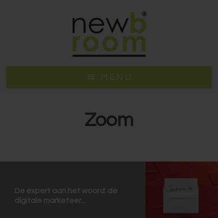
Door
Spring
naar
naar
de
de
hoofd
voettekst
inhoud
MENU
Zoom
De expert aan het woord: de
digitale marketeer...