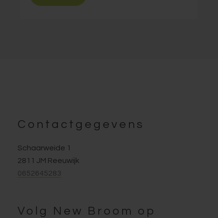
Footer
Contactgegevens
Schaarweide 1
2811 JM Reeuwijk
0652645283
Volg New Broom op