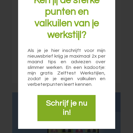
Ken jij de sterke
effective
punten en
valkuilen van je
We are all in the same boat: online
werkstijl?
meetings... After a year of this pandemic the
virtual meeting has become a staple in the
daily life of …
Als je je hier inschrijft voor mijn
nieuwsbrief krijg je maximaal 2x per
maand tips en adviezen over
slimmer werken. En een kadootje:
Lees meer
mijn gratis Zelftest Werkstijlen,
zodat je je eigen valkuilen en
verbeterpunten leert kennen.
Schrijf je nu
in!