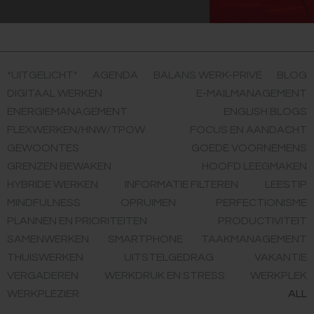
*UITGELICHT*
AGENDA
BALANS WERK-PRIVÉ
BLOG
DIGITAAL WERKEN
E-MAILMANAGEMENT
ENERGIEMANAGEMENT
ENGLISH BLOGS
FLEXWERKEN/HNW/TPOW
FOCUS EN AANDACHT
GEWOONTES
GOEDE VOORNEMENS
GRENZEN BEWAKEN
HOOFD LEEGMAKEN
HYBRIDE WERKEN
INFORMATIE FILTEREN
LEESTIP
MINDFULNESS
OPRUIMEN
PERFECTIONISME
PLANNEN EN PRIORITEITEN
PRODUCTIVITEIT
SAMENWERKEN
SMARTPHONE
TAAKMANAGEMENT
THUISWERKEN
UITSTELGEDRAG
VAKANTIE
VERGADEREN
WERKDRUK EN STRESS
WERKPLEK
WERKPLEZIER
ALL