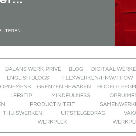
FILTEREN
BALANS WERK-PRIVÉ
BLOG
DIGITAAL WERK
ENGLISH BLOGS
FLEXWERKEN/HNW/TPOW
OORNEMENS
GRENZEN BEWAKEN
HOOFD LEEG
LEESTIP
MINDFULNESS
OPRUIME
EN
PRODUCTIVITEIT
SAMENWERK
THUISWERKEN
UITSTELGEDRAG
VAK
WERKPLEK
WERKPL