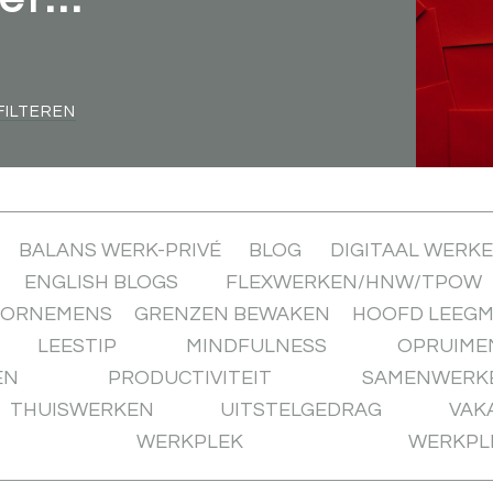
FILTEREN
BALANS WERK-PRIVÉ
BLOG
DIGITAAL WERK
ENGLISH BLOGS
FLEXWERKEN/HNW/TPOW
OORNEMENS
GRENZEN BEWAKEN
HOOFD LEEG
LEESTIP
MINDFULNESS
OPRUIME
EN
PRODUCTIVITEIT
SAMENWERK
THUISWERKEN
UITSTELGEDRAG
VAK
WERKPLEK
WERKPL