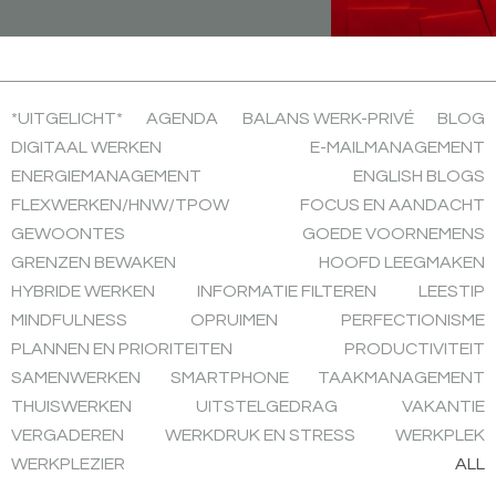
*UITGELICHT*
AGENDA
BALANS WERK-PRIVÉ
BLOG
DIGITAAL WERKEN
E-MAILMANAGEMENT
ENERGIEMANAGEMENT
ENGLISH BLOGS
FLEXWERKEN/HNW/TPOW
FOCUS EN AANDACHT
GEWOONTES
GOEDE VOORNEMENS
GRENZEN BEWAKEN
HOOFD LEEGMAKEN
HYBRIDE WERKEN
INFORMATIE FILTEREN
LEESTIP
MINDFULNESS
OPRUIMEN
PERFECTIONISME
PLANNEN EN PRIORITEITEN
PRODUCTIVITEIT
SAMENWERKEN
SMARTPHONE
TAAKMANAGEMENT
THUISWERKEN
UITSTELGEDRAG
VAKANTIE
VERGADEREN
WERKDRUK EN STRESS
WERKPLEK
WERKPLEZIER
ALL