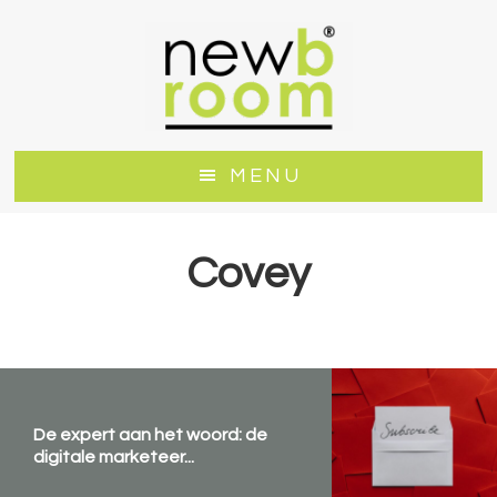
Door
Spring
naar
naar
de
de
hoofd
voettekst
inhoud
MENU
Covey
De expert aan het woord: de
digitale marketeer...