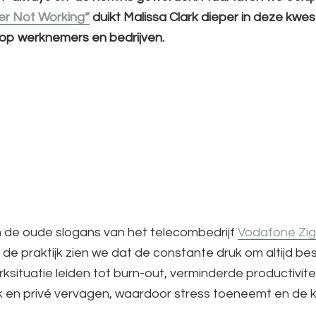
er Not Working”
duikt Malissa Clark dieper in deze kwe
t op werknemers en bedrijven.
an de oude slogans van het telecombedrijf
Vodafone Zi
 de praktijk zien we dat de constante druk om altijd be
werksituatie leiden tot burn-out, verminderde productivi
 en privé vervagen, waardoor stress toeneemt en de kw