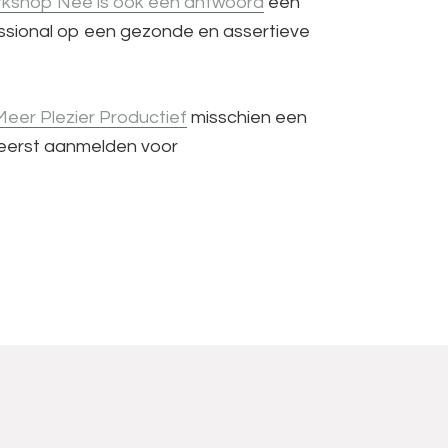
kshop Nee is ook een antwoord
een
essional op een gezonde en assertieve
eer Plezier Productief
misschien een
s eerst aanmelden voor