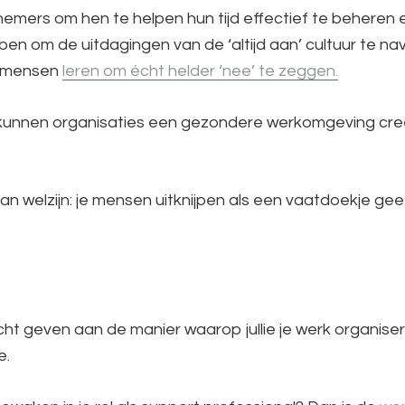
emers om hen te helpen hun tijd effectief te beheren 
bben om de uitdagingen van de ‘altijd aan’ cultuur te n
f mensen
leren om écht helder ‘nee’ te zeggen.
unnen organisaties een gezondere werkomgeving creëre
 van welzijn: je mensen uitknijpen als een vaatdoekje geef
acht geven aan de manier waarop jullie je werk organis
e.