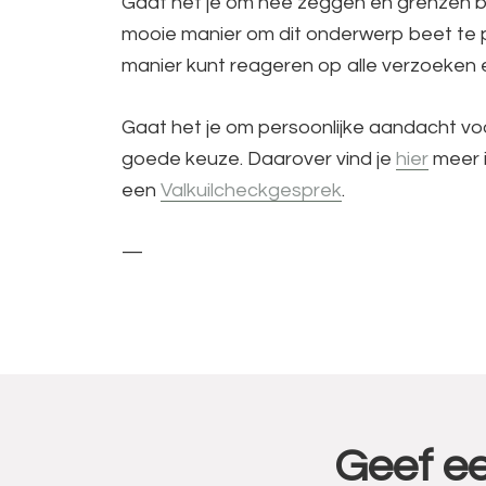
Gaat het je om nee zeggen en grenzen bew
mooie manier om dit onderwerp beet te p
manier kunt reageren op alle verzoeken e
Gaat het je om persoonlijke aandacht vo
goede keuze. Daarover vind je
hier
meer i
een
Valkuilcheckgesprek
.
—
Lees
Geef ee
Interacties