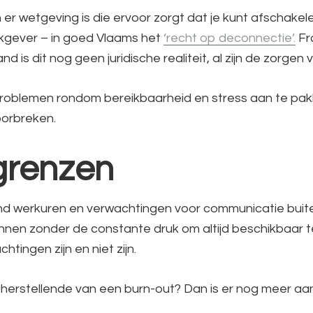
 wetgeving is die ervoor zorgt dat je kunt afschakelen. 
rkgever – in goed Vlaams het
‘recht op deconnectie’.
Fra
d is dit nog geen juridische realiteit, al zijn de zorgen v
problemen rondom bereikbaarheid en stress aan te pakk
doorbreken.
 grenzen
ond werkuren en verwachtingen voor communicatie buit
annen zonder de constante druk om altijd beschikbaar t
tingen zijn en niet zijn.
je herstellende van een burn-out? Dan is er nog meer a