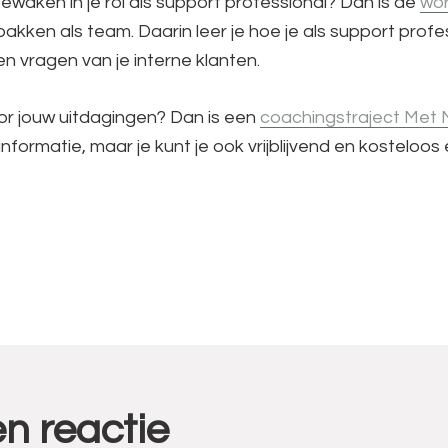
aken in je rol als support professional? Dan is de
wor
akken als team. Daarin leer je hoe je als support prof
n vragen van je interne klanten.
or jouw uitdagingen? Dan is een
coachingstraject Met M
nformatie, maar je kunt je ook vrijblijvend en kosteloo
n reactie