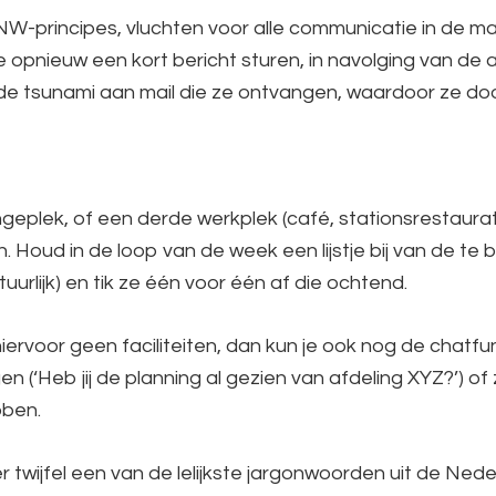
principes, vluchten voor alle communicatie in de mail.
 opnieuw een kort bericht sturen, in navolging van de a
de tsunami aan mail die ze ontvangen, waardoor ze doo
geplek, of een derde werkplek (café, stationsrestaurat
Houd in de loop van de week een lijstje bij van de te
urlijk) en tik ze één voor één af die ochtend.
ervoor geen faciliteiten, dan kun je ook nog de chatfu
 (‘Heb jij de planning al gezien van afdeling XYZ?’) of 
bben.
 twijfel een van de lelijkste jargonwoorden uit de Nede