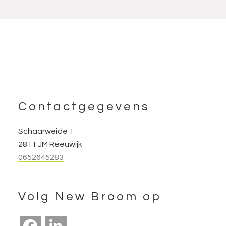
Footer
Contactgegevens
Schaarweide 1
2811 JM Reeuwijk
0652645283
Volg New Broom op