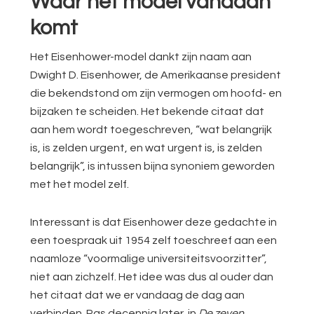
Waar het model vandaan
komt
Het Eisenhower-model dankt zijn naam aan
Dwight D. Eisenhower, de Amerikaanse president
die bekendstond om zijn vermogen om hoofd- en
bijzaken te scheiden. Het bekende citaat dat
aan hem wordt toegeschreven, “wat belangrijk
is, is zelden urgent, en wat urgent is, is zelden
belangrijk”, is intussen bijna synoniem geworden
met het model zelf.
Interessant is dat Eisenhower deze gedachte in
een toespraak uit 1954 zelf toeschreef aan een
naamloze “voormalige universiteitsvoorzitter”,
niet aan zichzelf. Het idee was dus al ouder dan
het citaat dat we er vandaag de dag aan
verbinden. Pas decennia later, in
De zeven