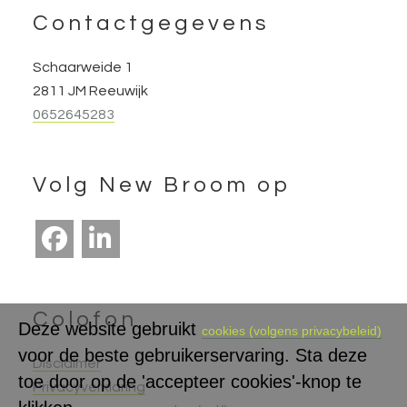
Footer
Contactgegevens
Schaarweide 1
2811 JM Reeuwijk
0652645283
Volg New Broom op
Colofon
Deze website gebruikt
cookies (volgens privacybeleid)
voor de beste gebruikerservaring. Sta deze
Disclaimer
toe door op de 'accepteer cookies'-knop te
Privacyverklaring