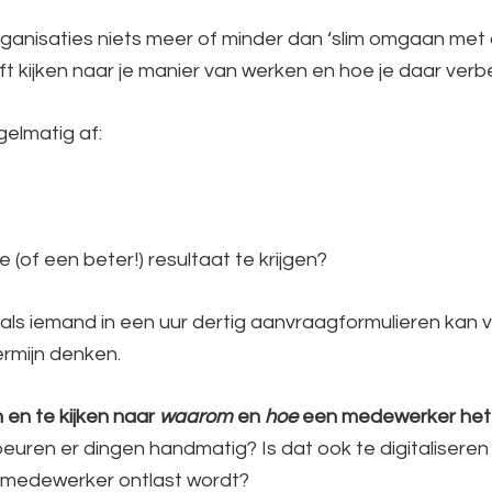
ganisaties niets meer of minder dan ‘slim omgaan met de
jft kijken naar je manier van werken en hoe je daar verb
gelmatig af:
 (of een beter!) resultaat te krijgen?
 als iemand in een uur dertig aanvraagformulieren kan v
termijn denken.
 en te kijken naar
waarom
en
hoe
een medewerker het 
uren er dingen handmatig? Is dat ook te digitaliseren 
e medewerker ontlast wordt?