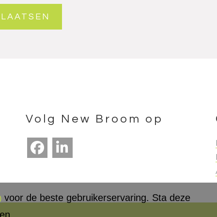
Volg New Broom op
voor de beste gebruikerservaring. Sta deze
)
ken.