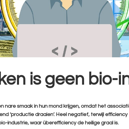
ken is geen bio-i
een nare smaak in hun mond krijgen, omdat het associat
‘productie draaien’. Heel negatief, terwijl efficiency é
o-industrie, waar überefficiency de heilige graal is.