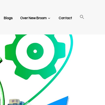
Blogs
Over New Broom
Contact