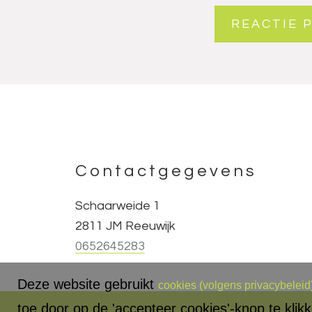
Contactgegevens
Footer
Schaarweide 1
2811 JM Reeuwijk
0652645283
Deze website gebruikt
cookies (volgens privacybeleid
toe door op de 'accepteer cookies'-knop te klik