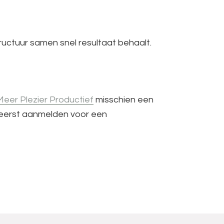
tructuur samen snel resultaat behaalt.
eer Plezier Productief
misschien een
os eerst aanmelden voor een