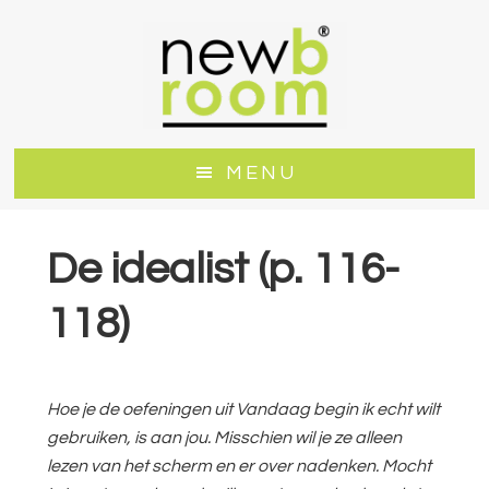
Door
Spring
naar
naar
de
de
hoofd
voettekst
inhoud
MENU
De idealist (p. 116-
118)
Hoe je de oefeningen uit Vandaag begin ik echt wilt
gebruiken, is aan jou. Misschien wil je ze alleen
lezen van het scherm en er over nadenken. Mocht