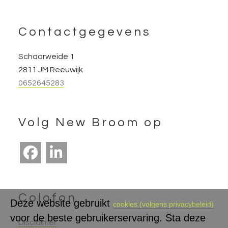
Footer
Contactgegevens
Schaarweide 1
2811 JM Reeuwijk
0652645283
Volg New Broom op
Colofon
Deze website gebruikt
cookies (volgens privacybeleid)
voor de beste gebruikerservaring. Sta deze
Disclaimer