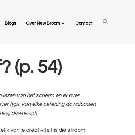
Blogs
Over New Broom
Contact
? (p. 54)
en lezen van het scherm en er over
iever typt, kan elke oefening downloaden
ening downloadt.
jk van je creativiteit is die stroom