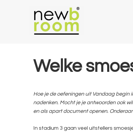
Spring
Door
Spring
naar
naar
naar
de
de
de
hoofdnavigatie
hoofd
voettekst
inhoud
Welke smoesje
Hoe je de oefeningen uit Vandaag begin ik 
nadenken. Mocht je je antwoorden ook will
en als apart document openen. Onderaan e
In stadium 3 gaan veel uitstellers smoesje