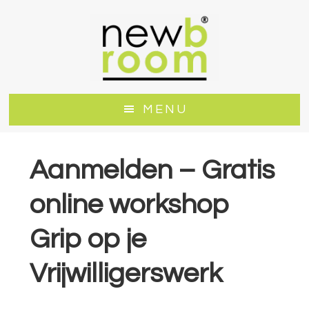
Door
Spring
naar
naar
de
de
hoofd
voettekst
inhoud
MENU
Aanmelden – Gratis
online workshop
Grip op je
Vrijwilligerswerk